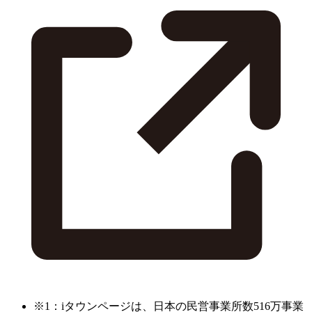
※1：iタウンページは、日本の民営事業所数516万事業