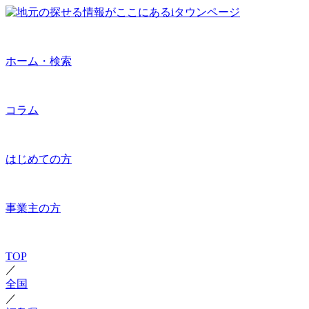
ホーム・検索
コラム
はじめての方
事業主の方
TOP
／
全国
／