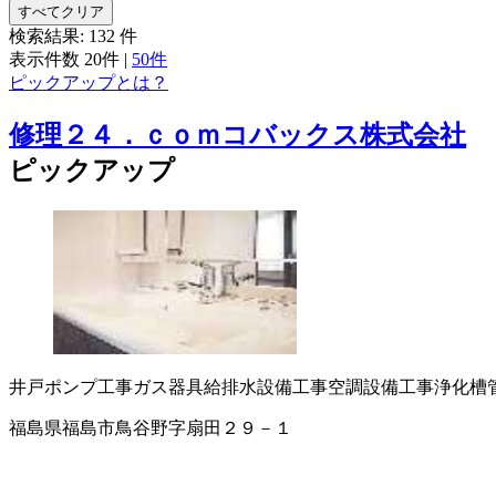
すべてクリア
検索結果:
132
件
表示件数
20件
|
50件
ピックアップとは？
修理２４．ｃｏｍコバックス株式会社
ピックアップ
井戸ポンプ工事
ガス器具
給排水設備工事
空調設備工事
浄化槽
福島県福島市鳥谷野字扇田２９－１