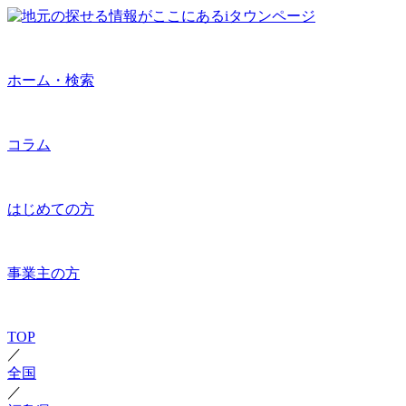
ホーム・検索
コラム
はじめての方
事業主の方
TOP
／
全国
／