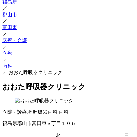
福島県
／
郡山市
／
富田東
／
医療・介護
／
医療
／
内科
／
おおた呼吸器クリニック
おおた呼吸器クリニック
医院・診療所
呼吸器内科
内科
福島県郡山市富田東３丁目１０５
水
日