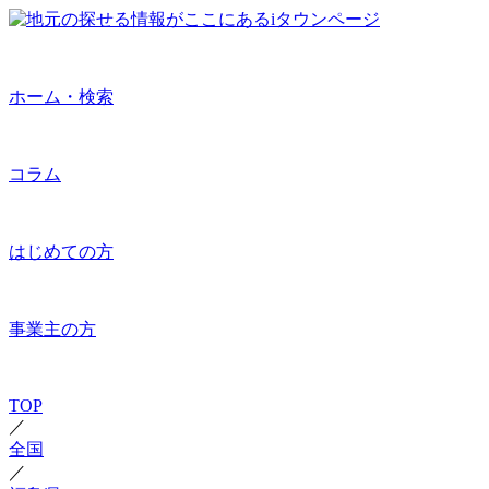
ホーム・検索
コラム
はじめての方
事業主の方
TOP
／
全国
／