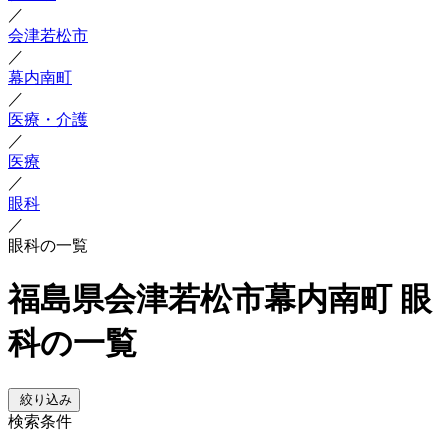
／
会津若松市
／
幕内南町
／
医療・介護
／
医療
／
眼科
／
眼科の一覧
福島県会津若松市幕内南町 眼
科の一覧
絞り込み
検索条件