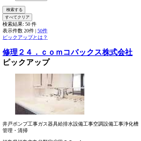
検索する
すべてクリア
検索結果:
50
件
表示件数
20件
|
50件
ピックアップとは？
修理２４．ｃｏｍコバックス株式会社
ピックアップ
井戸ポンプ工事
ガス器具
給排水設備工事
空調設備工事
浄化槽
管理・清掃