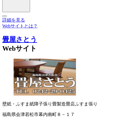
詳細を見る
Webサイトとは？
畳屋さとう
Webサイト
壁紙・ふすま紙
障子張り
畳製造
畳店
ふすま張り
福島県会津若松市幕内南町８－１７