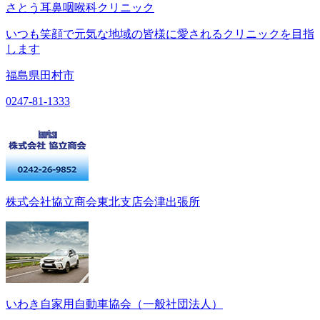
さとう耳鼻咽喉科クリニック
いつも笑顔で元気な地域の皆様に愛されるクリニックを目指
します
福島県田村市
0247-81-1333
株式会社協立商会東北支店会津出張所
いわき自家用自動車協会（一般社団法人）