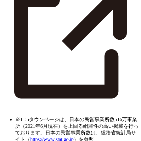
※1：iタウンページは、日本の民営事業所数516万事業
所（2021年6月現在）を上回る網羅性の高い掲載を行っ
ております。日本の民営事業所数は、総務省統計局サ
イト（
https://www.stat.go.jp
）を参照