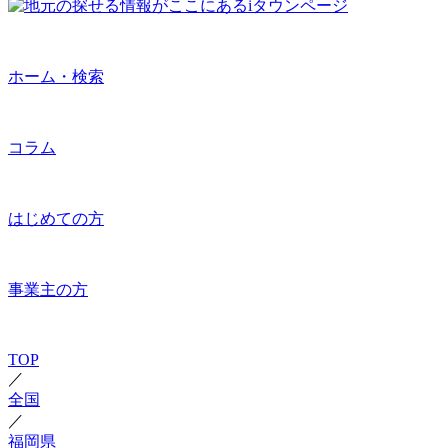
ホーム・検索
コラム
はじめての方
事業主の方
TOP
／
全国
／
福岡県