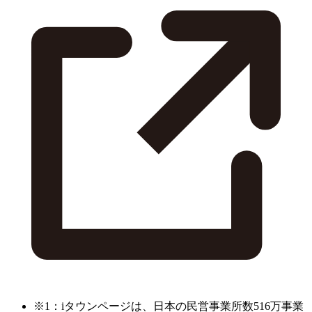
※1：iタウンページは、日本の民営事業所数516万事業