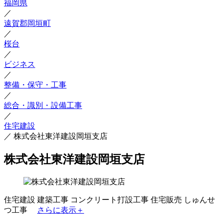
福岡県
／
遠賀郡岡垣町
／
桜台
／
ビジネス
／
整備・保守・工事
／
総合・識別・設備工事
／
住宅建設
／
株式会社東洋建設岡垣支店
株式会社東洋建設岡垣支店
住宅建設
建築工事
コンクリート打設工事
住宅販売
しゅんせ
つ工事
さらに表示＋