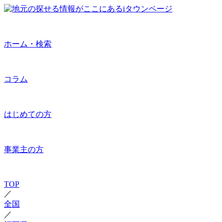
ホーム・検索
コラム
はじめての方
事業主の方
TOP
／
全国
／