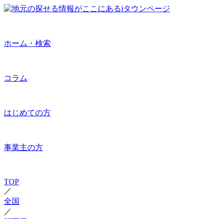
ホーム・検索
コラム
はじめての方
事業主の方
TOP
／
全国
／