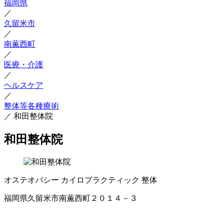
福岡県
／
久留米市
／
南薫西町
／
医療・介護
／
ヘルスケア
／
整体等各種療術
／
和田整体院
和田整体院
オステオパシー
カイロプラクティック
整体
福岡県久留米市南薫西町２０１４－３