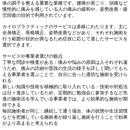
体の調子を整える重要な業種です。腰痛や肩こり、頭痛など
慢性的に痛みを感じている人の痛みの緩和や、姿勢改善・疲
労回復の目的で利用されています。
カイロプラクティックのサービスは多岐にわたります。主に
全身矯正、骨格矯正、姿勢改善などがあり、それぞれ施術を
行う範囲や目的が異なるため症状に応じて適したサービスを
選択できます。
サービスや事業者選びの観点
丁寧な問診や検査がある：痛みや悩みの原因は人それぞれ違
うため、痛みの詳細や普段の生活の様子を詳しく聞いてもら
える事業者を選ぶことで、自分に合った適切な施術を受けら
れる
新しい知識や技術を積極的に取り入れている：技術や対処法
は日々進歩しているため、定期的に勉強会に参加するなど先
進の施術法を学んでいる事業者では、より効果的な施術が期
待できる
毎回施術者が同じ：継続して通う場合、体の状態や生活習慣
などを把握している施術者が繰り返し施術を行うことで効果
がより高まると考えられる