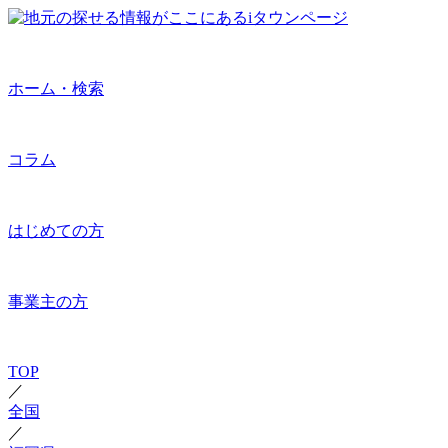
ホーム・検索
コラム
はじめての方
事業主の方
TOP
／
全国
／