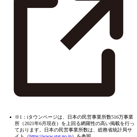
※1：iタウンページは、日本の民営事業所数516万事業
所（2021年6月現在）を上回る網羅性の高い掲載を行っ
ております。日本の民営事業所数は、総務省統計局サ
イト（
https://www.stat.go.jp
）を参照