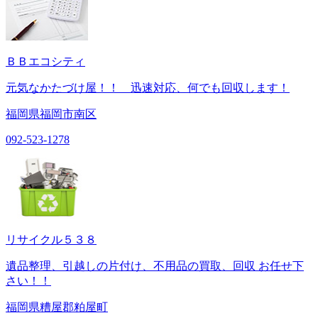
ＢＢエコシティ
元気なかたづけ屋！！ 迅速対応、何でも回収します！
福岡県福岡市南区
092-523-1278
リサイクル５３８
遺品整理、引越しの片付け、不用品の買取、回収 お任せ下
さい！！
福岡県糟屋郡粕屋町