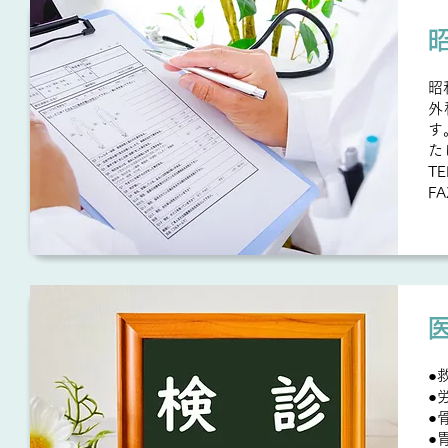
昭
外
す
た
TE
FA
●
●
●
●