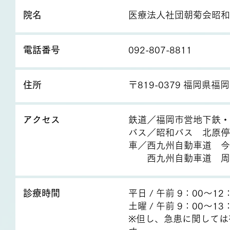
院名
医療法人社団朝菊会昭和
電話番号
092-807-8811
住所
〒819-0379 福岡県福
アクセス
鉄道／福岡市営地下鉄・
バス／昭和バス 北原停
車／西九州自動車道 今
西九州自動車道 周船
診療時間
平日 / 午前 9：00～1
土曜 / 午前 9：00～13
※但し、急患に関しては