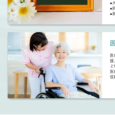
●
●
●
医
援
ど
医
信