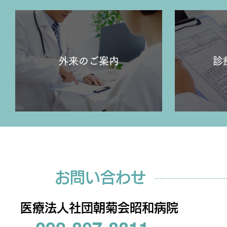
外来のご案内
診
お問い合わせ
医療法人社団朝菊会昭和病院