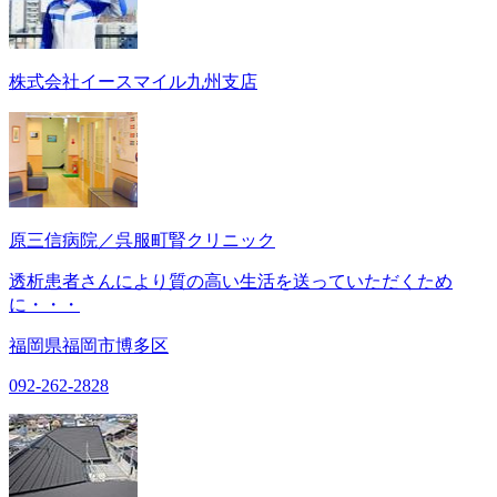
株式会社イースマイル九州支店
原三信病院／呉服町腎クリニック
透析患者さんにより質の高い生活を送っていただくため
に・・・
福岡県福岡市博多区
092-262-2828