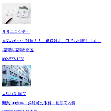
ＢＢエコシティ
元気なかたづけ屋！！ 迅速対応、何でも回収します！
福岡県福岡市南区
092-523-1278
大島眼科病院
開業100余年 呉服町の眼科・糖尿病内科