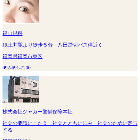
福山眼科
JR土井駅より徒歩５分 八田踏切バス停近く
福岡県福岡市東区
092-691-7200
株式会社ジャガー警備保障本社
社会の要請にこたえ 社会とともに歩み 社会のために寄与
する