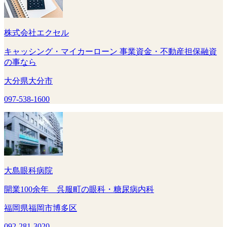
株式会社エクセル
キャッシング・マイカーローン 事業資金・不動産担保融資
の事なら
大分県大分市
097-538-1600
大島眼科病院
開業100余年 呉服町の眼科・糖尿病内科
福岡県福岡市博多区
092-281-3020