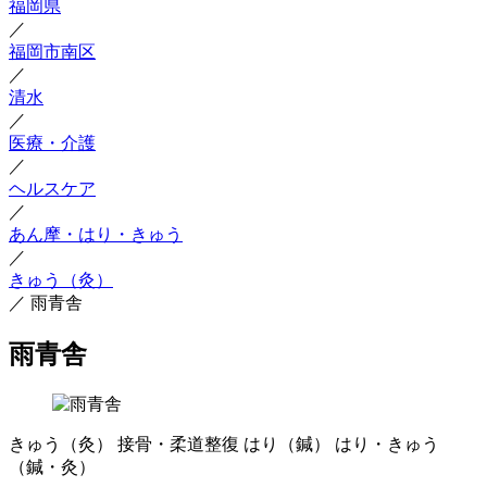
福岡県
／
福岡市南区
／
清水
／
医療・介護
／
ヘルスケア
／
あん摩・はり・きゅう
／
きゅう（灸）
／
雨青舎
雨青舎
きゅう（灸）
接骨・柔道整復
はり（鍼）
はり・きゅう
（鍼・灸）