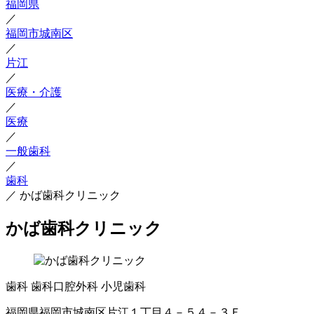
福岡県
／
福岡市城南区
／
片江
／
医療・介護
／
医療
／
一般歯科
／
歯科
／
かば歯科クリニック
かば歯科クリニック
歯科
歯科口腔外科
小児歯科
福岡県福岡市城南区片江１丁目４－５４－３Ｆ