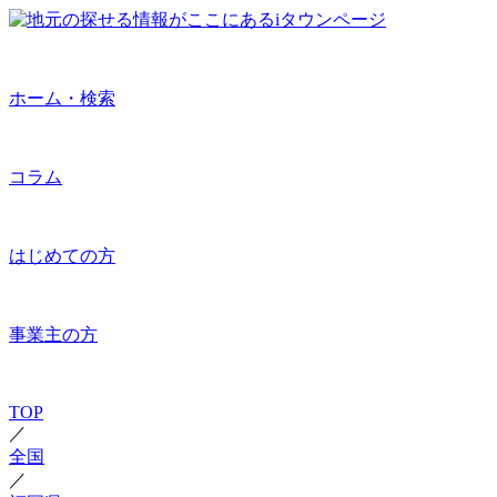
ホーム・検索
コラム
はじめての方
事業主の方
TOP
／
全国
／