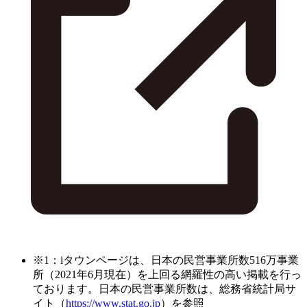
※1：iタウンページは、日本の民営事業所数516万事業
所（2021年6月現在）を上回る網羅性の高い掲載を行っ
ております。日本の民営事業所数は、総務省統計局サ
イト（
https://www.stat.go.jp
）を参照