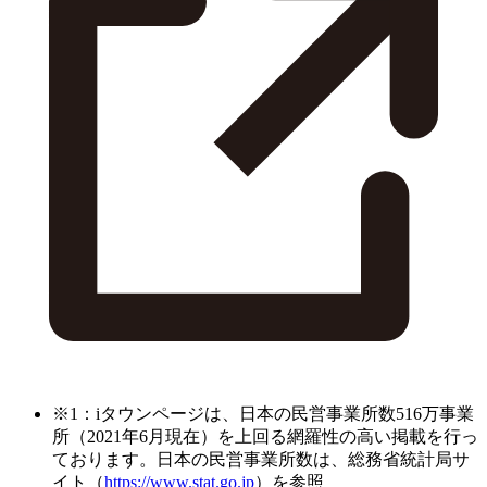
※1：iタウンページは、日本の民営事業所数516万事業
所（2021年6月現在）を上回る網羅性の高い掲載を行っ
ております。日本の民営事業所数は、総務省統計局サ
イト（
https://www.stat.go.jp
）を参照