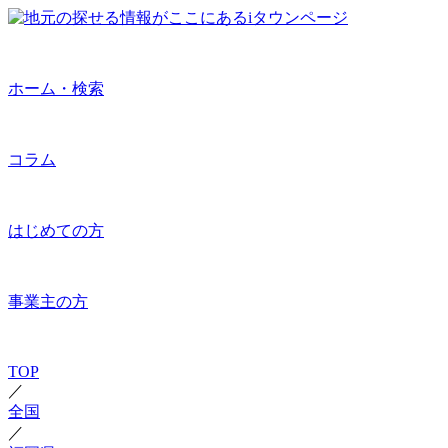
ホーム・検索
コラム
はじめての方
事業主の方
TOP
／
全国
／