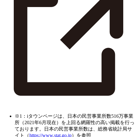
※1：iタウンページは、日本の民営事業所数516万事業
所（2021年6月現在）を上回る網羅性の高い掲載を行っ
ております。日本の民営事業所数は、総務省統計局サ
イト（
https://www.stat.go.jp
）を参照