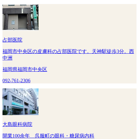
占部医院
福岡市中央区の皮膚科の占部医院です。天神駅徒歩3分。西
中洲
福岡県福岡市中央区
092-761-2306
大島眼科病院
開業100余年 呉服町の眼科・糖尿病内科