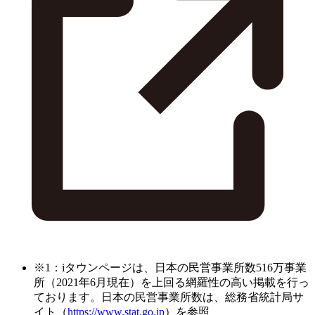
※1：iタウンページは、日本の民営事業所数516万事業
所（2021年6月現在）を上回る網羅性の高い掲載を行っ
ております。日本の民営事業所数は、総務省統計局サ
イト（
https://www.stat.go.jp
）を参照