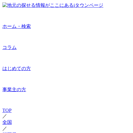
ホーム・検索
コラム
はじめての方
事業主の方
TOP
／
全国
／