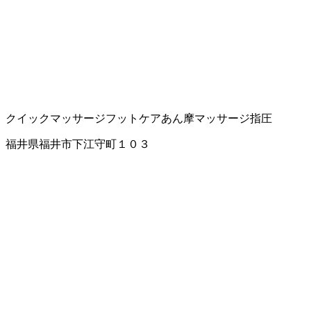
クイックマッサージ
フットケア
あん摩マッサージ指圧
福井県福井市下江守町１０３