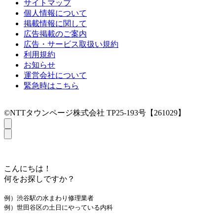
サイトマップ
個人情報について
掲載情報に関して
広告掲載のご案内
広告・サービス取扱い規約
利用規約
お知らせ
運営会社について
緊急時はこちら
©NTTタウンページ株式会社 TP25-193号【261029】
こんにちは！
何をお探しですか？
例）渋谷駅の水まわり修理業者
例）世田谷区の土日にやっている内科