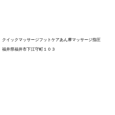
クイックマッサージ
フットケア
あん摩マッサージ指圧
福井県福井市下江守町１０３