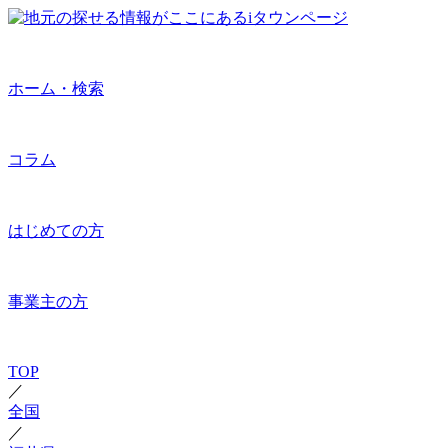
ホーム・検索
コラム
はじめての方
事業主の方
TOP
／
全国
／