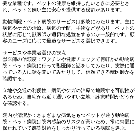
要な業種です。ペットの健康を維持したいときに必要とさ
れ、ペットと飼い主に安心を提供する役割があります。
動物病院・ペット病院のサービスは多岐にわたります。主に
病気やケガの治療、病気の予防、手術などがあり、ペットの
状態に応じて獣医師が適切な処置をするのが一般的です。顧
客のニーズに応じて最適なサービスを選択できます。
サービスや事業者選びの観点
獣医師の信頼度：ワクチンや健康チェックで何軒かの動物病
院・ペット病院に行って獣医師と話をしてみたり、実際に通
っている人に話を聞いてみたりして、信頼できる獣医師かを
確認する。
立地や交通の利便性：病気やケガの治療で通院する可能性が
あるため、自宅から近く通いやすい立地・診療時間かどうか
を確認する。
院内が清潔か：さまざまな病気をもつペットが通う動物病
院・ペット病院は院内感染のリスクが高いため、常に綺麗に
保たれていて感染対策をしっかり行っている病院を選ぶ。