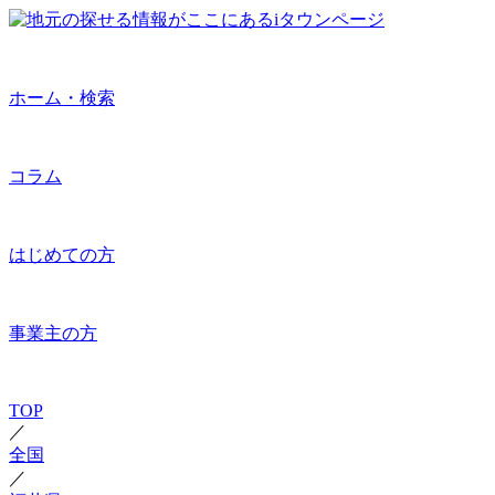
ホーム・検索
コラム
はじめての方
事業主の方
TOP
／
全国
／