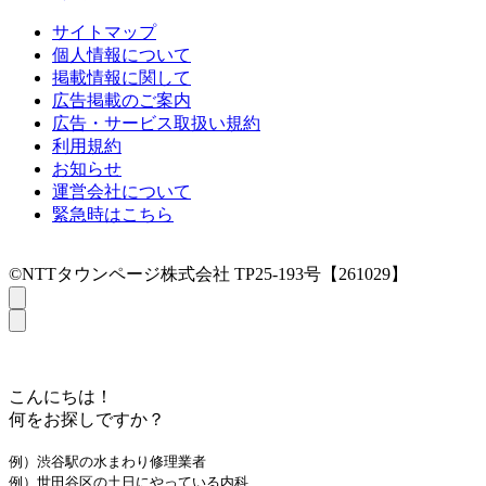
サイトマップ
個人情報について
掲載情報に関して
広告掲載のご案内
広告・サービス取扱い規約
利用規約
お知らせ
運営会社について
緊急時はこちら
©NTTタウンページ株式会社 TP25-193号【261029】
こんにちは！
何をお探しですか？
例）渋谷駅の水まわり修理業者
例）世田谷区の土日にやっている内科