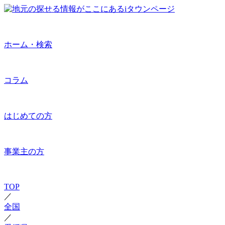
ホーム・検索
コラム
はじめての方
事業主の方
TOP
／
全国
／