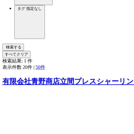
タグ
指定なし
検索する
すべてクリア
検索結果:
1
件
表示件数
20件
|
50件
有限会社青野商店立間プレスシャーリン