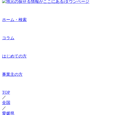
ホーム・検索
コラム
はじめての方
事業主の方
TOP
／
全国
／
愛媛県