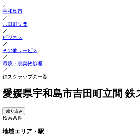
／
宇和島市
／
吉田町立間
／
ビジネス
／
その他サービス
／
環境・廃棄物処理
／
鉄スクラップの一覧
愛媛県宇和島市吉田町立間 鉄
絞り込み
検索条件
地域
エリア・駅