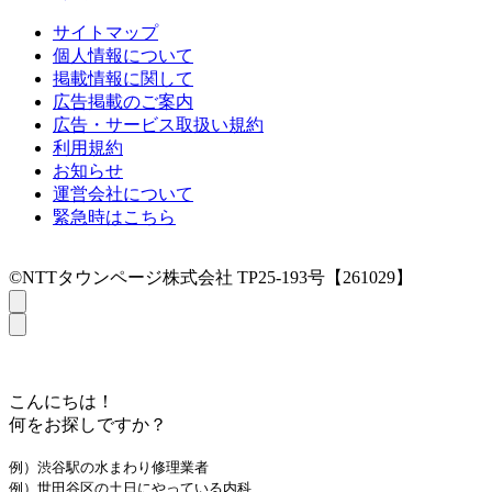
サイトマップ
個人情報について
掲載情報に関して
広告掲載のご案内
広告・サービス取扱い規約
利用規約
お知らせ
運営会社について
緊急時はこちら
©NTTタウンページ株式会社 TP25-193号【261029】
こんにちは！
何をお探しですか？
例）渋谷駅の水まわり修理業者
例）世田谷区の土日にやっている内科