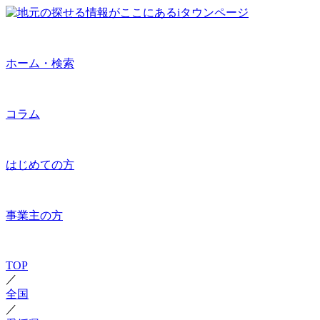
ホーム・検索
コラム
はじめての方
事業主の方
TOP
／
全国
／