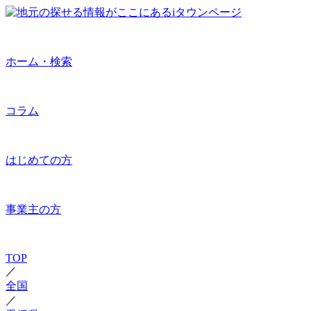
ホーム・検索
コラム
はじめての方
事業主の方
TOP
／
全国
／