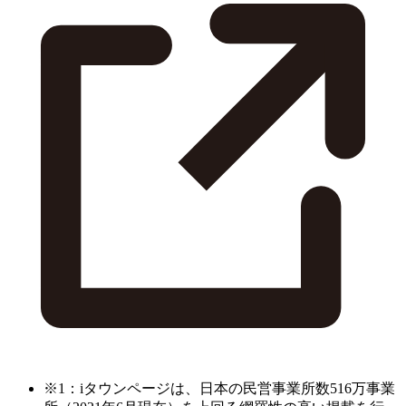
※1：iタウンページは、日本の民営事業所数516万事業