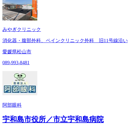
みやぎクリニック
消化器・腹部外科、ペインクリニック外科 旧11号線沿い
愛媛県松山市
089-993-8481
阿部眼科
宇和島市役所／市立宇和島病院