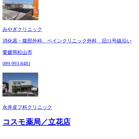
みやぎクリニック
消化器・腹部外科、ペインクリニック外科 旧11号線沿い
愛媛県松山市
089-993-8481
永井皮フ科クリニック
コスモ薬局／立花店