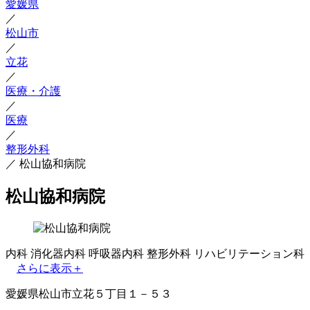
愛媛県
／
松山市
／
立花
／
医療・介護
／
医療
／
整形外科
／
松山協和病院
松山協和病院
内科
消化器内科
呼吸器内科
整形外科
リハビリテーション科
さらに表示＋
愛媛県松山市立花５丁目１－５３