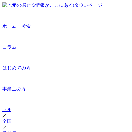
ホーム・検索
コラム
はじめての方
事業主の方
TOP
／
全国
／