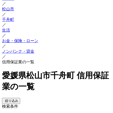
／
松山市
／
千舟町
／
生活
／
お金・保険・ローン
／
ノンバンク・貸金
／
信用保証業の一覧
愛媛県松山市千舟町 信用保証
業の一覧
絞り込み
検索条件