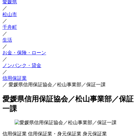
愛媛県
／
松山市
／
千舟町
／
生活
／
お金・保険・ローン
／
ノンバンク・貸金
／
信用保証業
／
愛媛県信用保証協会／松山事業部／保証一課
愛媛県信用保証協会／松山事業部／保証
一課
信用保証業
信用保証業・身元保証業
身元保証業