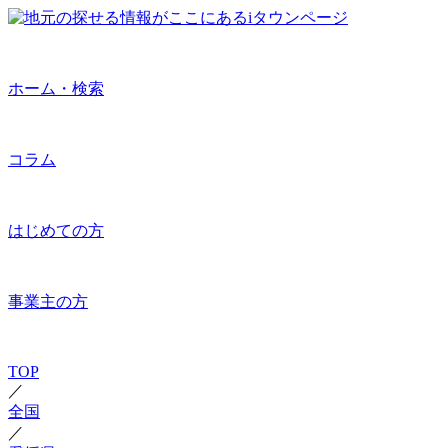
ホーム・検索
コラム
はじめての方
事業主の方
TOP
／
全国
／