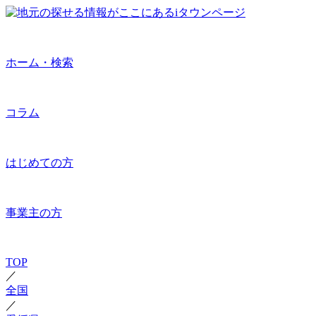
ホーム・検索
コラム
はじめての方
事業主の方
TOP
／
全国
／