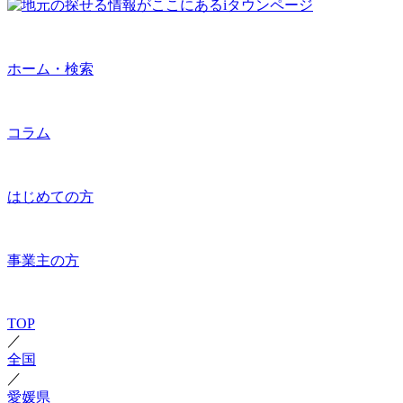
ホーム・検索
コラム
はじめての方
事業主の方
TOP
／
全国
／
愛媛県