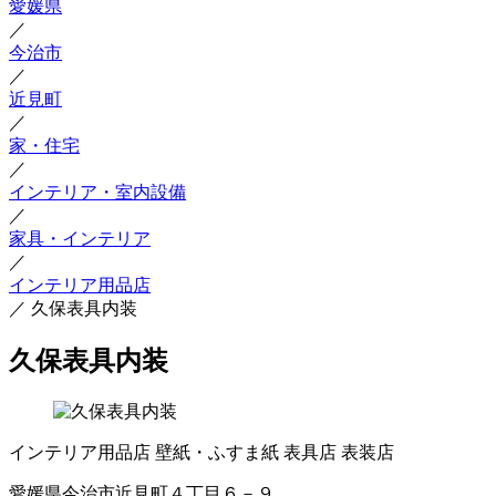
愛媛県
／
今治市
／
近見町
／
家・住宅
／
インテリア・室内設備
／
家具・インテリア
／
インテリア用品店
／
久保表具内装
久保表具内装
インテリア用品店
壁紙・ふすま紙
表具店
表装店
愛媛県今治市近見町４丁目６－９