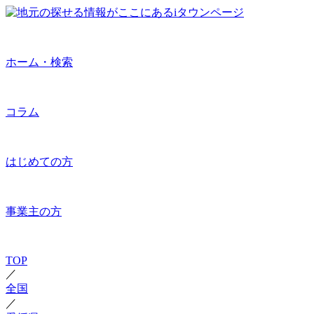
ホーム・検索
コラム
はじめての方
事業主の方
TOP
／
全国
／