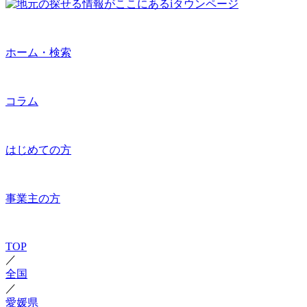
ホーム・検索
コラム
はじめての方
事業主の方
TOP
／
全国
／
愛媛県