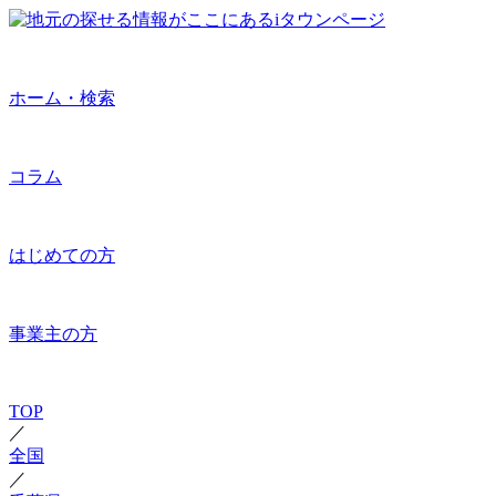
ホーム・検索
コラム
はじめての方
事業主の方
TOP
／
全国
／