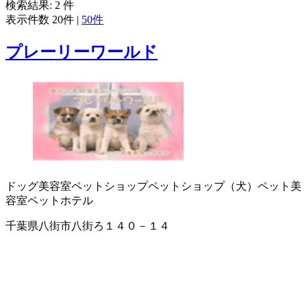
検索結果:
2
件
表示件数
20件
|
50件
プレーリーワールド
ドッグ美容室
ペットショップ
ペットショップ（犬）
ペット美
容室
ペットホテル
千葉県八街市八街ろ１４０－１４