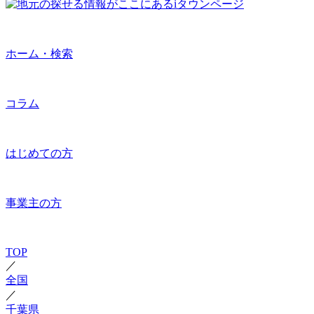
ホーム・検索
コラム
はじめての方
事業主の方
TOP
／
全国
／
千葉県