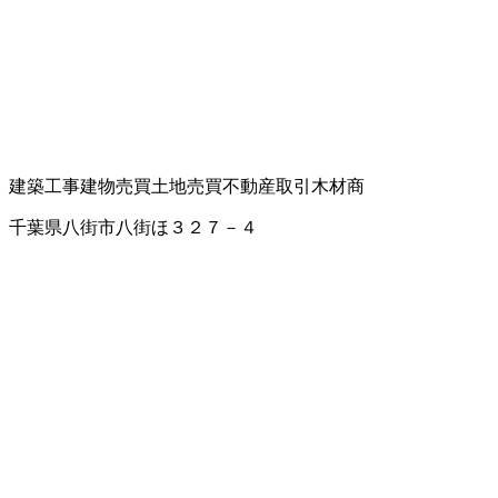
建築工事
建物売買
土地売買
不動産取引
木材商
千葉県八街市八街ほ３２７－４