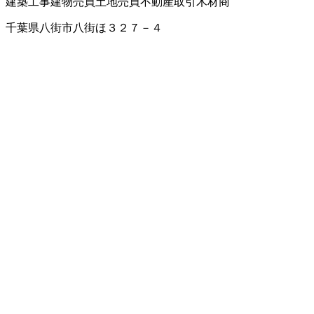
建築工事
建物売買
土地売買
不動産取引
木材商
千葉県八街市八街ほ３２７－４