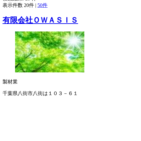
表示件数
20件
|
50件
有限会社ＯＷＡＳＩＳ
製材業
千葉県八街市八街は１０３－６１