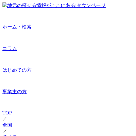
ホーム・検索
コラム
はじめての方
事業主の方
TOP
／
全国
／