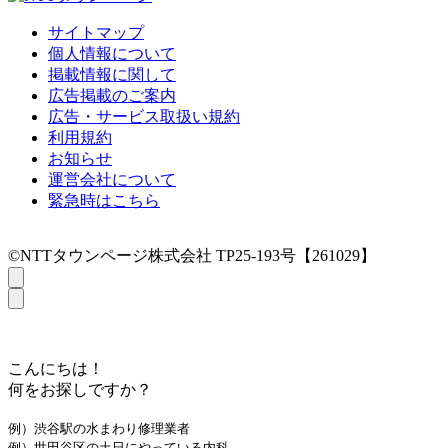
サイトマップ
個人情報について
掲載情報に関して
広告掲載のご案内
広告・サービス取扱い規約
利用規約
お知らせ
運営会社について
緊急時はこちら
©NTTタウンページ株式会社 TP25-193号【261029】
こんにちは！
何をお探しですか？
例）渋谷駅の水まわり修理業者
例）世田谷区の土日にやっている内科