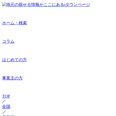
ホーム・検索
コラム
はじめての方
事業主の方
TOP
／
全国
／