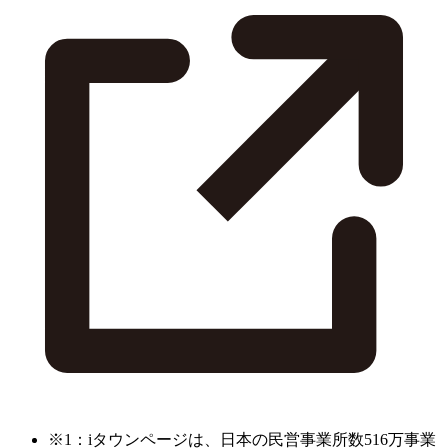
※1：iタウンページは、日本の民営事業所数516万事業